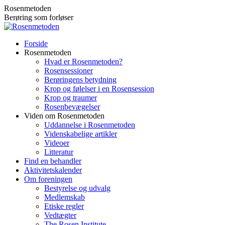
Skip
Rosenmetoden
to
Berøring som forløser
content
Forside
Rosenmetoden
Hvad er Rosenmetoden?
Rosensessioner
Berøringens betydning
Krop og følelser i en Rosensession
Krop og traumer
Rosenbevægelser
Viden om Rosenmetoden
Uddannelse i Rosenmetoden
Videnskabelige artikler
Videoer
Litteratur
Find en behandler
Aktivitetskalender
Om foreningen
Bestyrelse og udvalg
Medlemskab
Etiske regler
Vedtægter
The Rosen Institute