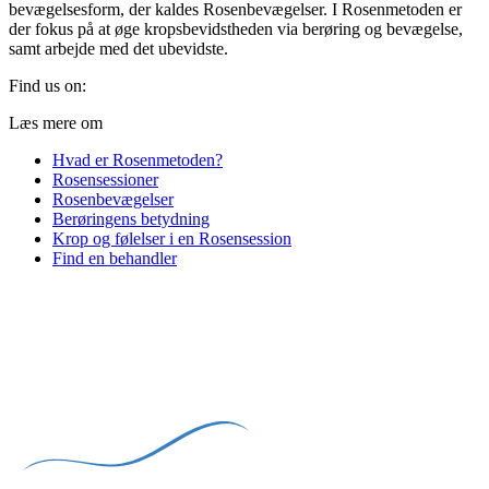
bevægelsesform, der kaldes Rosenbevægelser. I Rosenmetoden er
der fokus på at øge kropsbevidstheden via berøring og bevægelse,
samt arbejde med det ubevidste.
Find us on:
Facebook
Mail
Website
Læs mere om
page
page
page
Hvad er Rosenmetoden?
opens
opens
opens
Rosensessioner
in
in
in
Rosenbevægelser
new
new
new
Berøringens betydning
window
window
window
Krop og følelser i en Rosensession
Find en behandler