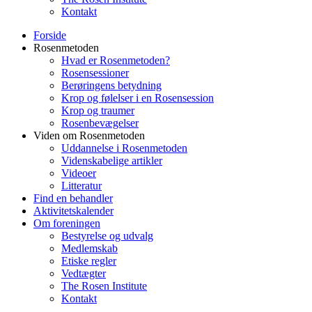
Kontakt
Forside
Rosenmetoden
Hvad er Rosenmetoden?
Rosensessioner
Berøringens betydning
Krop og følelser i en Rosensession
Krop og traumer
Rosenbevægelser
Viden om Rosenmetoden
Uddannelse i Rosenmetoden
Videnskabelige artikler
Videoer
Litteratur
Find en behandler
Aktivitetskalender
Om foreningen
Bestyrelse og udvalg
Medlemskab
Etiske regler
Vedtægter
The Rosen Institute
Kontakt