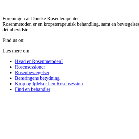
Foreningen af Danske Rosenterapeuter
Rosenmetoden er en kropsterapeutisk behandling, samt en bevægelses
det ubevidste.
Find us on:
Facebook
Mail
Website
Læs mere om
page
page
page
Hvad er Rosenmetoden?
opens
opens
opens
Rosensessioner
in
in
in
Rosenbevægelser
new
new
new
Berøringens betydning
window
window
window
Krop og følelser i en Rosensession
Find en behandler