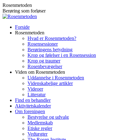
Skip
Rosenmetoden
to
Berøring som forløser
content
Forside
Rosenmetoden
Hvad er Rosenmetoden?
Rosensessioner
Berøringens betydning
Krop og følelser i en Rosensession
Krop og traumer
Rosenbevægelser
Viden om Rosenmetoden
Uddannelse i Rosenmetoden
Videnskabelige artikler
Videoer
Litteratur
Find en behandler
Aktivitetskalender
Om foreningen
Bestyrelse og udvalg
Medlemskab
Etiske regler
Vedtægter
The Rosen Institute