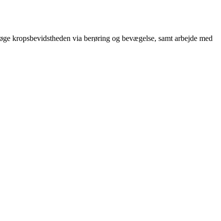
 øge kropsbevidstheden via berøring og bevægelse, samt arbejde med
t
T